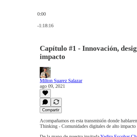
0:00
Hora actual: 0:00 / Tiempo total: -1:18:16
-1:18:16
Capítulo #1 - Innovación, des
impacto
Milton Suarez Salazar
ago 09, 2021
Compartir
Acompañamos en esta transmisión donde hablaremo
Thinking - Comunidades digitales de alto impact
De la mano de nuestra invitada
Yadira Escobar Ch