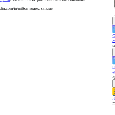
in.com/in/milton-suarez-salazar/
C
e
s
C
e
a
¿
m