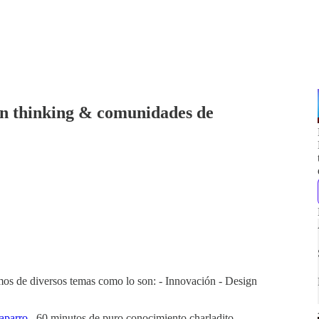
ign thinking & comunidades de
s de diversos temas como lo son: - Innovación - Design
o
aparro
. 60 minutos de puro conocimiento charladito.