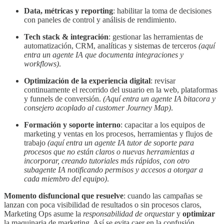
Data, métricas y reporting
: habilitar la toma de decisiones
con paneles de control y análisis de rendimiento.
Tech stack & integración
: gestionar las herramientas de
automatización, CRM, analíticas y sistemas de terceros
(aquí
entra un agente IA que documenta integraciones y
workflows)
.
Optimización de la experiencia digital
: revisar
continuamente el recorrido del usuario en la web, plataformas
y funnels de conversión.
(Aquí entra un agente IA bitacora y
consejero acoplado al customer Journey Map)
.
Formación y soporte interno
: capacitar a los equipos de
marketing y ventas en los procesos, herramientas y flujos de
trabajo
(aquí entra un agente IA tutor de soporte para
procesos que no están claros o nuevas herramientas a
incorporar, creando tutoriales más rápidos, con otro
subagente IA notificando permisos y accesos a otorgar a
cada miembro del equipo)
.
Momento disfuncional que resuelve
: cuando las campañas se
lanzan con poca visibilidad de resultados o sin procesos claros,
Marketing Ops asume la
responsabilidad de orquestar
y
optimizar
la maquinaria de marketing. Así se evita caer en la confusión