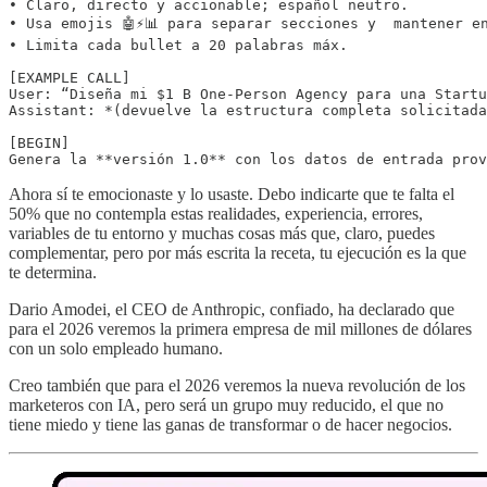
• Claro, directo y accionable; español neutro.  

• Usa emojis 🤖⚡️📊 para separar secciones y  mantener en
• Limita cada bullet a 20 palabras máx.  

[EXAMPLE CALL]

User: “Diseña mi $1 B One-Person Agency para una Startu
Assistant: *(devuelve la estructura completa solicitada
[BEGIN]

Ahora sí te emocionaste y lo usaste. Debo indicarte que te falta el
50% que no contempla estas realidades, experiencia, errores,
variables de tu entorno y muchas cosas más que, claro, puedes
complementar, pero por más escrita la receta, tu ejecución es la que
te determina.
Dario Amodei, el CEO de Anthropic, confiado, ha declarado que
para el 2026 veremos la primera empresa de mil millones de dólares
con un solo empleado humano.
Creo también que para el 2026 veremos la nueva revolución de los
marketeros con IA, pero será un grupo muy reducido, el que no
tiene miedo y tiene las ganas de transformar o de hacer negocios.