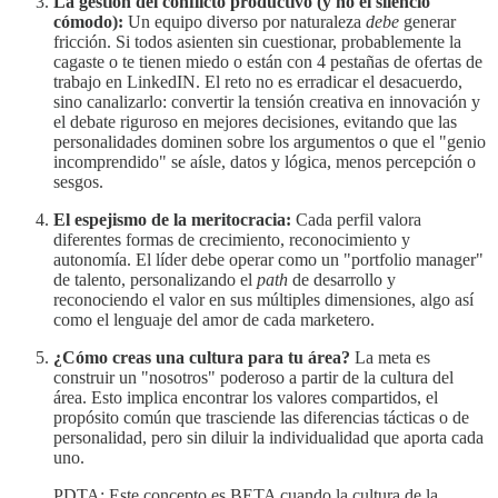
La gestión del conflicto productivo (y no el silencio
cómodo):
Un equipo diverso por naturaleza
debe
generar
fricción. Si todos asienten sin cuestionar, probablemente la
cagaste o te tienen miedo o están con 4 pestañas de ofertas de
trabajo en LinkedIN. El reto no es erradicar el desacuerdo,
sino canalizarlo: convertir la tensión creativa en innovación y
el debate riguroso en mejores decisiones, evitando que las
personalidades dominen sobre los argumentos o que el "genio
incomprendido" se aísle, datos y lógica, menos percepción o
sesgos.
El espejismo de la meritocracia:
Cada perfil valora
diferentes formas de crecimiento, reconocimiento y
autonomía. El líder debe operar como un "portfolio manager"
de talento, personalizando el
path
de desarrollo y
reconociendo el valor en sus múltiples dimensiones, algo así
como el lenguaje del amor de cada marketero.
¿Cómo creas una cultura para tu área?
La meta es
construir un "nosotros" poderoso a partir de la cultura del
área. Esto implica encontrar los valores compartidos, el
propósito común que trasciende las diferencias tácticas o de
personalidad, pero sin diluir la individualidad que aporta cada
uno.
PDTA: Este concepto es BETA cuando la cultura de la