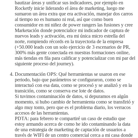
bautizar áreas y unificar sus indicadores, por ejemplo en
Rocketfy inicie liderando el área de marketing, luego me
sumaron un área extra que era activación, manejar dos carros
al tiempo no es humano ni real, así que como buen
consumidor en mi niñez de power rangers las fusiones y cree
Marketación donde potencialice mi indicador de captura de
nuevos leads y activación, era mi única micro estrella del
norte, rompiendo récords en la trayectoria de la empresa
(+50.000 leads con un solo ejercicio de 3 escenarios de PR,
300% más gente conectada en nuestras formaciones online,
más tiendas en fila para calificar y potencializar con mi par del
siguiente proceso del journey).
Documentación OPS: Qué herramientas se usaron en ese
periodo, bajo que parámetros se configuraron, como se
interactuó con esa data, como se procesó y se analizó y en la
transición, como se conserva ese lote de datos.
Si tuvimos contaminación de datos, si depuramos en algún
momento, si hubo cambio de herramienta como se transfirió y
algo muy tonto, pero que es el problema diario, los verracos
accesos de las herramientas.
PDTA: para febrero te compartiré un caso de estudio que
estoy armando acerca de como he ido contaminando la data
de una estrategia de marketing de captación de usuarios a
través de WIFI de un centro comercial cerca a mi casa donde