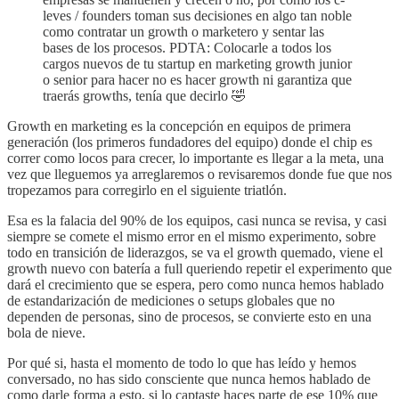
leves / founders toman sus decisiones en algo tan noble
como contratar un growth o marketero y sentar las
bases de los procesos. PDTA: Colocarle a todos los
cargos nuevos de tu startup en marketing growth junior
o senior para hacer no es hacer growth ni garantiza que
traerás growths, tenía que decirlo 🤣
Growth en marketing es la concepción en equipos de primera
generación (los primeros fundadores del equipo) donde el chip es
correr como locos para crecer, lo importante es llegar a la meta, una
vez que lleguemos ya arreglaremos o revisaremos donde fue que nos
tropezamos para corregirlo en el siguiente triatlón.
Esa es la falacia del 90% de los equipos, casi nunca se revisa, y casi
siempre se comete el mismo error en el mismo experimento, sobre
todo en transición de liderazgos, se va el growth quemado, viene el
growth nuevo con batería a full queriendo repetir el experimento que
dará el crecimiento que se espera, pero como nunca hemos hablado
de estandarización de mediciones o setups globales que no
dependen de personas, sino de procesos, se convierte esto en una
bola de nieve.
Por qué si, hasta el momento de todo lo que has leído y hemos
conversado, no has sido consciente que nunca hemos hablado de
como darle forma a esto, si lo captaste haces parte de ese 10% que